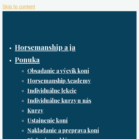
Skip to content
Horsemanship a ja
Ponuka
Obsadanie a výcvik koní
Horsemanship Academy
Individuálne lekcie
Individuálne kurzy u nás
Kurzy
Ustajnenie koní
Nakladanie a preprava koní