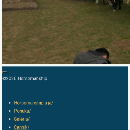
©2026 Horsemanship
Horsemanship a ja
/
Ponuka
/
Galéria
/
Cenník
/