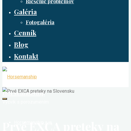
Riešenie problémov
Galéria
Fotogaléria
Cenník
Blog
Kontakt
Horsemanship
Výcvik s porozumením
Prvé EXCA preteky na
Horsemanship a ja