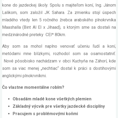
kone do jazdeckej školy. Spolu s majiteľom koní, Ing. Jánom
Lalikom, som založil JK Sahara. Za zmienku stojí úspech
mladého vtedy len 5 ročného žrebca arabského plnokrvníka
Maashalla (Bint Al El x Jihaad), s ktorým sme sa dostali na
medzinárodné preteky CEI* 80km.
Aby som sa mohol naplno venovať učeniu ľudí a koní,
metódami mne blízkymi, rozhodol som sa osamostatniť.
Nové pôsobisko nachádzam v obci Kuchyňa na Záhorí, kde
som sa viac menej „nechtiac“ dostal k práci s dostihovými
anglickými plnokrvníkmi.
Čo vlastne momentálne robím?
Obsadám mladé kone všetkých plemien
Základný výcvik pre všetky jazdecké disciplíny
Pracujem s problémovými koňmi