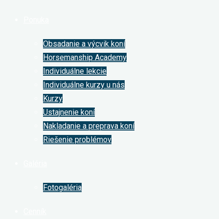
Ponuka
Obsadanie a výcvik koní
Horsemanship Academy
Individuálne lekcie
Individuálne kurzy u nás
Kurzy
Ustajnenie koní
Nakladanie a preprava koní
Riešenie problémov
Galéria
Fotogaléria
Cenník