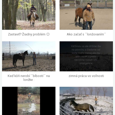
Zastaviť? Žiadny problém 🙂
Ako začať s ´´lonžovaním´´
Keď kôň nerobí ´´blbosti´´ na
zimná práca vo voľnosti
lonžke :