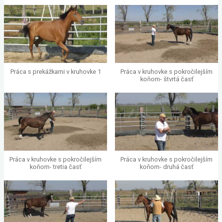
Práca s prekážkami v kruhovke 1
Práca v kruhovke s pokročilejším
koňom- štvrtá časť
Práca v kruhovke s pokročilejším
Práca v kruhovke s pokročilejším
koňom- tretia časť
koňom- druhá časť