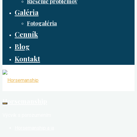
Riešenie problémov
Galéria
Fotogaléria
Cenník
Blog
Kontakt
Horsemanship
Výcvik s porozumením
Horsemanship a ja