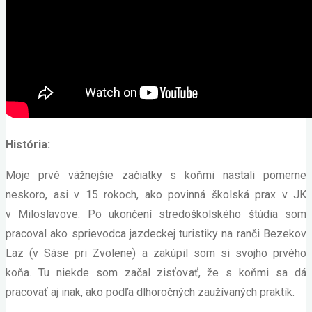
História:
Moje prvé vážnejšie začiatky s koňmi nastali pomerne
neskoro, asi v 15 rokoch, ako povinná školská prax v JK
v Miloslavove. Po ukončení stredoškolského štúdia som
pracoval ako sprievodca jazdeckej turistiky na ranči Bezekov
Laz (v Sáse pri Zvolene) a zakúpil som si svojho prvého
koňa. Tu niekde som začal zisťovať, že s koňmi sa dá
pracovať aj inak, ako podľa dlhoročných zaužívaných praktík.