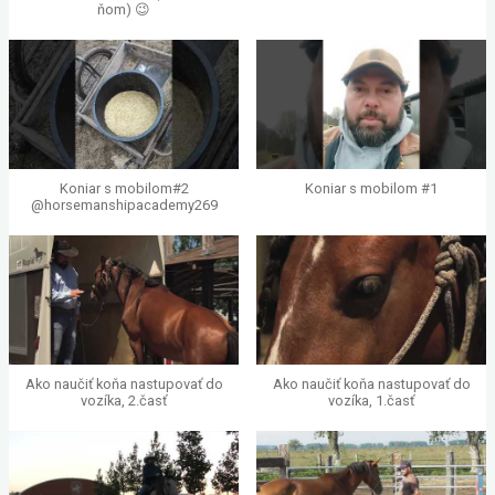
ňom) 😉
Koniar s mobilom#2
Koniar s mobilom #1
@horsemanshipacademy269
Ako naučiť koňa nastupovať do
Ako naučiť koňa nastupovať do
vozíka, 2.časť
vozíka, 1.časť