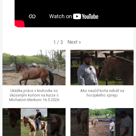
Next
»
1
/
3
Ukážka práce v kruhovke so
Ako naučiť koňa nebáť sa
skúseným koňom na kurze s
hocijakého spreju
Michalom Merkom 16.5.2026