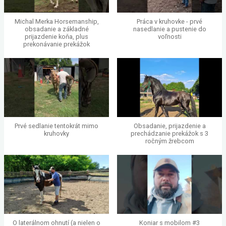
Michal Merka Horsemanship,
Práca v kruhovke - prvé
obsadanie a základné
nasedlanie a pustenie do
prijazdenie koňa, plus
voľnosti
prekonávanie prekážok
Prvé sedlanie tentokrát mimo
Obsadanie, prijazdenie a
kruhovky
prechádzanie prekážok s 3
ročným žrebcom
O laterálnom ohnutí (a nielen o
Koniar s mobilom #3