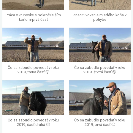
Práca v kruhovke s pokročilejším
Znecitlivovanie mladého koňa v
koňom-prvá časť
pohybe
Čo sa zabudlo povedať v roku
Čo sa zabudlo povedať v roku
2019, tretia časť 🙂
2019, štvrtá časť 🙂
Čo sa zabudlo povedať v roku
Čo sa zabudlo povedať v roku
2019, časť druhá 🙂
2019, prvá časť 🙂