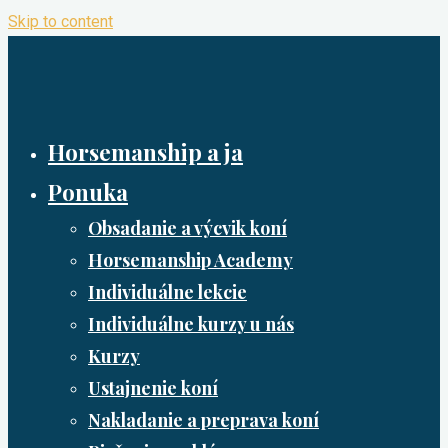
Skip to content
Horsemanship a ja
Ponuka
Obsadanie a výcvik koní
Horsemanship Academy
Individuálne lekcie
Individuálne kurzy u nás
Kurzy
Ustajnenie koní
Nakladanie a preprava koní