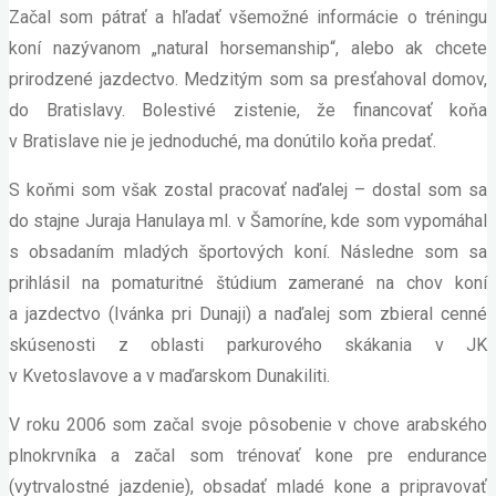
Začal som pátrať a hľadať všemožné informácie o tréningu
koní nazývanom „natural horsemanship“, alebo ak chcete
prirodzené jazdectvo. Medzitým som sa presťahoval domov,
do Bratislavy. Bolestivé zistenie, že financovať koňa
v Bratislave nie je jednoduché, ma donútilo koňa predať.
S koňmi som však zostal pracovať naďalej – dostal som sa
do stajne Juraja Hanulaya ml. v Šamoríne, kde som vypomáhal
s obsadaním mladých športových koní. Následne som sa
prihlásil na pomaturitné štúdium zamerané na chov koní
a jazdectvo (Ivánka pri Dunaji) a naďalej som zbieral cenné
skúsenosti z oblasti parkurového skákania v JK
v Kvetoslavove a v maďarskom Dunakiliti.
V roku 2006 som začal svoje pôsobenie v chove arabského
plnokrvníka a začal som trénovať kone pre endurance
(vytrvalostné jazdenie), obsadať mladé kone a pripravovať