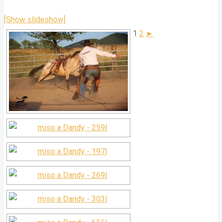
[Show slideshow]
1
2
►