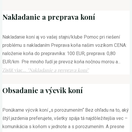
Nakladanie a preprava koní
Nakladanie koní aj vo vašej stajni/klube Pomoc pri riešení
problému s nakladaním Preprava koňa našim vozíkom CENA:
naloženie koňa do prepravníka: 100 EUR, preprava: 0,80
EUR/km Pre mnoho ľudí je prevoz koňa nočnou morou a...
Zistiť viac...
"Nakladanie a preprava koní"
Obsadanie a výcvik koní
Ponúkame výcvik koní „s porozumením“ Bez ohľadu na to, aký
štýl jazdenia preferujete, všetky spája tá najdôležitejšia vec –
komunikácia s koňom v jednote a s porozumením. A presne