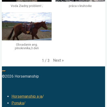
Voda Ziadny problem! ;
práca v kruhovke
Obsadanie ang.
plnokrvníka,3.deň
Next
»
1
/
3
©2026 Horsemanship
Horsemanship a ja
/
Ponuka
/