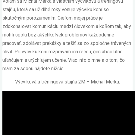
Volám sa Michal Merka a vlastním výcvikovú a tréningovú
stajňu, ktorá sa už dlhé roky venuje výcviku koní so
skutočným porozumením. Cieľom mojej práce je
zdokonaľovať komunikáciu medzi človekom a koňom tak, aby
mohli spolu bez akýchkoľvek problémov každodenné
pracovať, zdolávať prekážky a tešiť sa zo spoločne trávených
chvíľ. Pri výcviku koní rozprávam ich rečou, čím absolútne
uľahčujem a urýchľujem učenie. Viac info o mne a o tom, čo
mám za sebou nájdete nižšie.
Výcviková a tréningová stajňa 2M – Michal Merka.