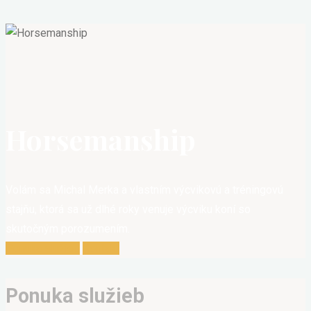
Horsemanship
Volám sa Michal Merka a vlastním výcvikovú a tréningovú
stajňu, ktorá sa už dlhé roky venuje výcviku koní so
skutočným porozumením.
Ponuka služieb
Kontakt
Ponuka služieb