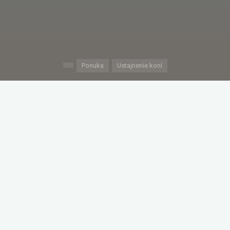
Ponuka
Ustajnenie koní
Home
©2026 Horsemanship