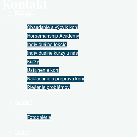
Kontakt
Ponuka
Home
Kontakt
Obsadanie a výcvik koní
Horsemanship Academy
Individuálne lekcie
Individuálne kurzy u nás
Kurzy
Ustajnenie koní
Nakladanie a preprava koní
Riešenie problémov
Galéria
Fotogaléria
Cenník