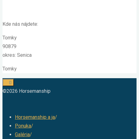
Kde nás nájdete:
Tomky
90879
okres: Senica
Tomky
©2026 Horsemanship
Horsemanship a ja
/
Ponuka
/
Galéria
/