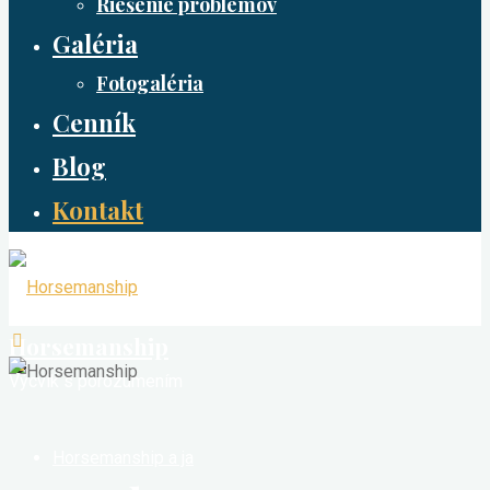
Riešenie problémov
Galéria
Fotogaléria
Cenník
Blog
Kontakt
Horsemanship
Výcvik s porozumením
Horsemanship a ja