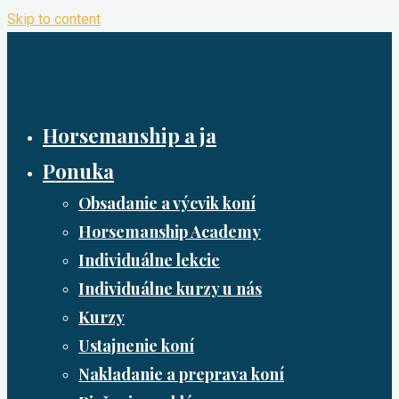
Skip to content
Horsemanship a ja
Ponuka
Obsadanie a výcvik koní
Horsemanship Academy
Individuálne lekcie
Individuálne kurzy u nás
Kurzy
Ustajnenie koní
Nakladanie a preprava koní